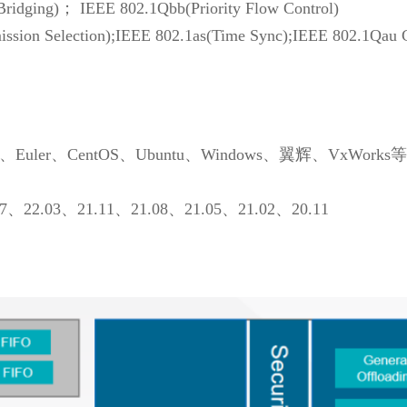
Bridging)； IEEE 802.1Qbb(Priority Flow Control)
sion Selection);IEEE 802.1as(Time Sync);IEEE 802.1Qau Co
r、CentOS、Ubuntu、Windows、翼辉、VxWorks等
07、22.03、21.11、21.08、21.05、21.02、20.11