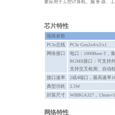
要应用于工控计算机、服
务
器、工
芯片特性
规格参数
PCIe总线
PCIe Gen2x4/x2/x1
网络接口
电口：1000Base-T，集
RGMII接口：可支持
支持交叉检测、自动
接口速率
2或4端口，最高速率1G
典型功耗
2.5W
封装尺寸
WBBGA327，13mm×
网络特性