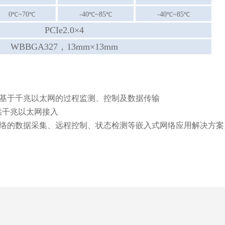
0
~70
-40
~85
-40
~85
℃
℃
℃
℃
℃
℃
PCIe2.0×4
WBBGA327，13mm×13mm
现基于千兆以太网的过程监测、控制及数据传输
供千兆以太网接入
网络的数据采集、远程控制、状态检测等嵌入式网络应用解决方案