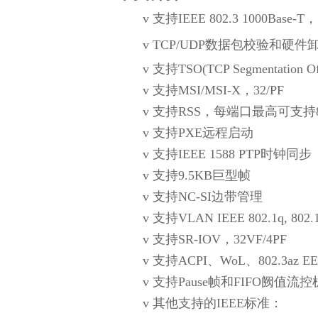
v
支持IEEE 802.3 1000Base-T，
v
TCP/UDP数据包校验和硬件卸载(I
v
支持TSO(TCP Segmentation Offl
v
支
持MSI/MSI-X，32/PF
v
支持RSS，每端口最高可支持
v
支持PXE远程启动
v
支持IEEE 1588 PTP时
钟同步
v
支持9.5KB巨型帧
v
支持NC-SI边带管理
v
支持VLAN IEEE 802.1q, 802.
v
支持SR-IOV，32VF/4PF
v
支持ACPI、WoL、802.3az 
v
支持Pause帧和FIFO阙值
流控
v
其他支持的IEEE标准：