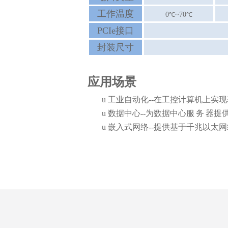
工作温度
0
~70
℃
℃
PCIe接口
封装尺寸
应用场景
u
工业自动化--在工控计算机上实
u
数据中心--为数据中心
服
务
器提
u
嵌入式网络--提供基于千兆以太